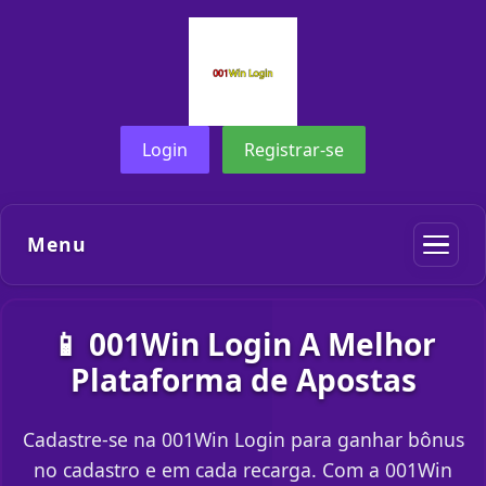
Login
Registrar-se
Menu
📱 001Win Login A Melhor
Plataforma de Apostas
Cadastre-se na 001Win Login para ganhar bônus
no cadastro e em cada recarga. Com a 001Win