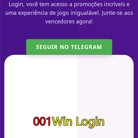
Login, você tem acesso a promoções incríveis e
uma experiência de jogo inigualável. Junte-se aos
vencedores agora!
SEGUIR NO TELEGRAM