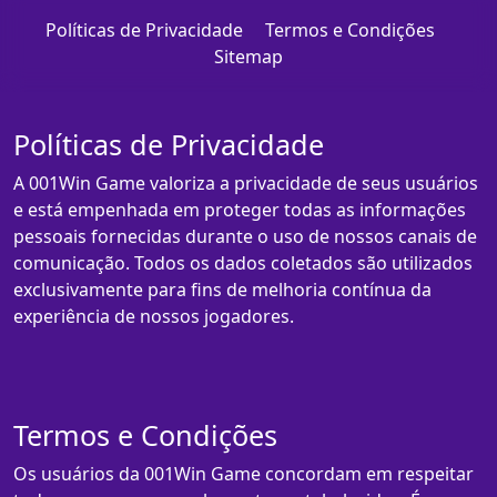
Políticas de Privacidade
Termos e Condições
Sitemap
Políticas de Privacidade
A 001Win Game valoriza a privacidade de seus usuários
e está empenhada em proteger todas as informações
pessoais fornecidas durante o uso de nossos canais de
comunicação. Todos os dados coletados são utilizados
exclusivamente para fins de melhoria contínua da
experiência de nossos jogadores.
Termos e Condições
Os usuários da 001Win Game concordam em respeitar