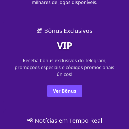
milhares de jogos disponíveis.
🎁 Bônus Exclusivos
VIP
Receba bônus exclusivos do Telegram,
promoções especiais e códigos promocionais
únicos!
Ver Bônus
📢 Notícias em Tempo Real