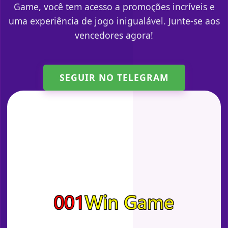
Game, você tem acesso a promoções incríveis e
uma experiência de jogo inigualável. Junte-se aos
vencedores agora!
SEGUIR NO TELEGRAM